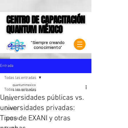
google-site-verification=jVCCgiD7P3X-
mKkLNASb3Q6gN1VqnSf8004Spf4mVVk
CENTRO DE CAPACITACIÓN
CENTRO DE CAPACITACIÓN
QUANTUM MÉXICO
QUANTUM MÉXICO
"Siempre creando
conocimiento"
Entrada
Todas las entradas
quantummexico
Todas las entradas
4 min de lectura
Universidades públicas vs.
EGAL
universidades privadas:
EXANI III
Tipos de EXANI y otras
CENEVAL