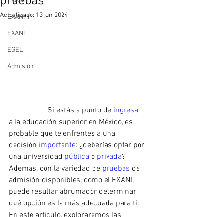
pruebas
EXANI I
Actualizado:
13 jun 2024
EXANI II
EXANI
EGEL
Admisión
		Si estás a punto de 
ingresar 
a la educación superior en México, es 
probable que te enfrentes a una 
decisión 
importante
: ¿deberías optar por 
una universidad 
pública 
o 
privada
? 
Además, con la variedad de 
pruebas 
de 
admisión disponibles, como el EXANI, 
puede resultar abrumador determinar 
qué opción es la más adecuada para ti. 
En este artículo, exploraremos las 