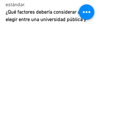
estándar.
¿Qué factores debería considerar al 
elegir entre una universidad pública y 
una privada?
Es importante considerar: 
Los costos
La reputación académica
El tamaño de las clases 
La atención personalizada
¿Cómo puedo prepararme efectivamente 
para las pruebas de admisión?
	La preparación constante, la 
inscripción en cursos de preparación y 
la familiarización con el formato de las 
pruebas son pasos clave para una 
preparación exitosa.
Con estos consejos y una comprensión 