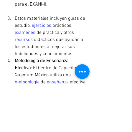
para el EXANI-II.
Estos materiales incluyen guías de 
estudio, 
ejercicios 
prácticos, 
exámenes 
de práctica y otros 
recursos 
didácticos que ayudan a 
los estudiantes a mejorar sus 
habilidades y conocimientos.
Metodología de Enseñanza 
Efectiva:
 El Centro de Capacitación 
Quantum México utiliza una 
metodología 
de 
enseñanza 
efectiva 
que se adapta a las necesidades 
individuales de cada estudiante. A 
través de 
clases dinámicas
, 
interactivas
 y 
participativas
, los 
estudiantes 
desarrollan 
las 
habilidades y estrategias 
necesarias para enfrentar con 