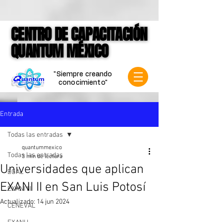
google-site-verification=jVCCgiD7P3X-
mKkLNASb3Q6gN1VqnSf8004Spf4mVVk
CENTRO DE CAPACITACIÓN
CENTRO DE CAPACITACIÓN
QUANTUM MÉXICO
QUANTUM MÉXICO
"Siempre creando
conocimiento"
Entrada
Todas las entradas
quantummexico
Todas las entradas
3 min de lectura
Universidades que aplican
EGAL
EXANI II en San Luis Potosí
EXANI III
Actualizado:
14 jun 2024
CENEVAL