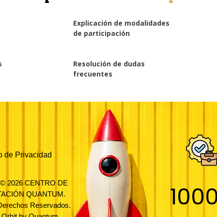
Explicación de modalidades
3
2
de participación
s
Resolución de dudas
5
6
frecuentes
o de Privacidad
t © 2026 CENTRO DE
100
TACIÓN QUANTUM.
 Derechos Reservados.
t Orbit by Quantum