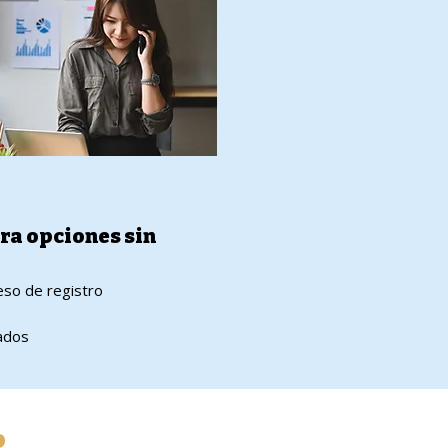
ra opciones sin
so de registro
s
ados
o