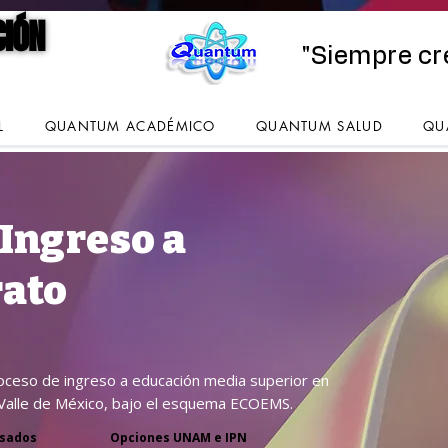
CIÓN
CIÓN
"Siempre cr
L
QUANTUM ACADÉMICO
QUANTUM SALUD
QU
 Ingreso a
rato
oceso de ingreso a educación media superior en
 Valle de México, bajo el esquema ECOEMS.
esados
Opciones UNAM e IPN