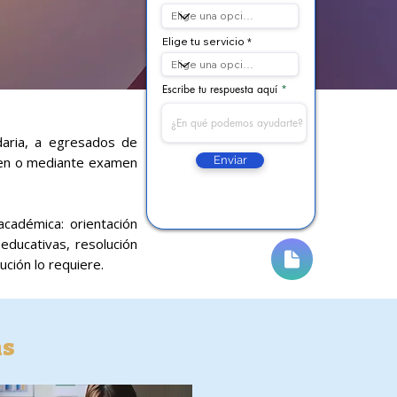
Elige tu servicio
Escribe tu respuesta aquí
daria, a egresados de
amen o mediante examen
Enviar
cadémica: orientación
educativas, resolución
ción lo requiere.
as