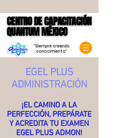
google-site-verification=jVCCgiD7P3X-
mKkLNASb3Q6gN1VqnSf8004Spf4mVVk
CENTRO DE CAPACITACIÓN
CENTRO DE CAPACITACIÓN
QUANTUM MÉXICO
QUANTUM MÉXICO
"Siempre creando
conocimiento"
EGEL PLUS
ADMINISTRACIÓN
¡EL CAMINO A LA
PERFECCIÓN, PREPÁRATE
Y ACREDITA TU EXAMEN
EGEL PLUS ADMON!