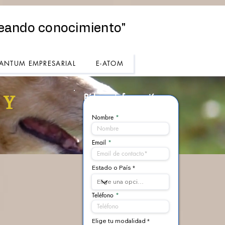
eando conocimiento"
ANTUM EMPRESARIAL
E-ATOM
Pídenos
información
 Y
Nombre
Email
Estado o País
Teléfono
Elige tu modalidad