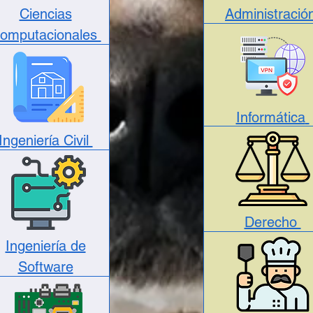
Ciencias
Administraci
omputacionales
Informática
Ingeniería Civil
Derecho
Ingeniería de
Software