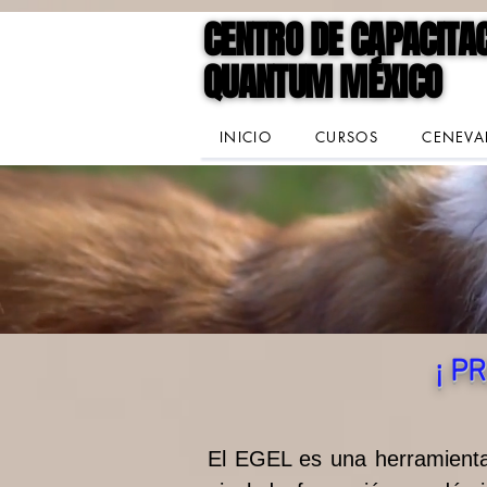
google-site-verification=jVCCgiD7P3X-mKkLNASb3Q6gN1VqnSf8004Spf4mVVk
CENTRO DE CAPACITA
CENTRO DE CAPACITA
QUANTUM MÉXICO
QUANTUM MÉXICO
INICIO
CURSOS
CENEVA
¡ P
El EGEL es una herramienta