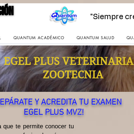
CIÓN
CIÓN
"Siempre cr
L
QUANTUM ACADÉMICO
QUANTUM SALUD
QU
EGEL PLUS VETERINARIA
ZOOTECNIA
REPÁRATE Y ACREDITA TU EXAMEN
EGEL PLUS MVZ!
 que te permite conocer tu