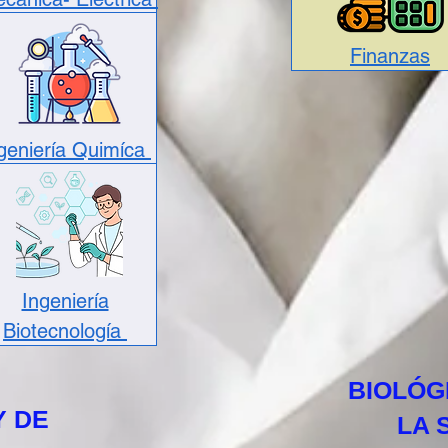
Finanzas
geniería Quimíca
Ingeniería
Biotecnología
BIOLÓG
Y DE
LA 