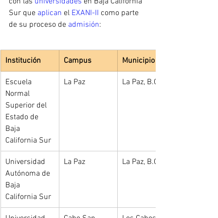
con las 
universidades
 en Baja California 
Sur que 
aplican
 el
 EXANI-II
 como parte 
de su proceso de 
admisión
:
Institución
Campus
Municipio
Escuela 
La Paz
La Paz, B.C.S.
Normal 
Superior del 
Estado de 
Baja 
California Sur
Universidad 
La Paz
La Paz, B.C.S.
Autónoma de 
Baja 
California Sur