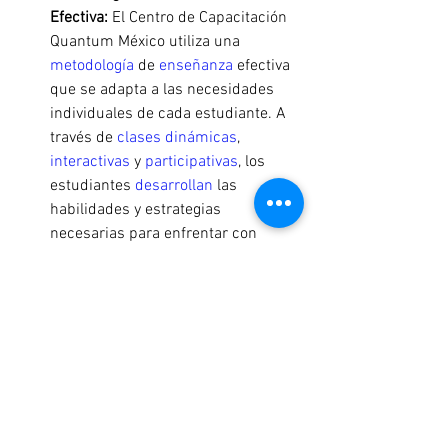
Efectiva:
 El Centro de Capacitación 
Quantum México utiliza una 
metodología 
de 
enseñanza 
efectiva 
que se adapta a las necesidades 
individuales de cada estudiante. A 
través de 
clases dinámicas
, 
interactivas
 y 
participativas
, los 
estudiantes 
desarrollan 
las 
habilidades y estrategias 
necesarias para enfrentar con 
confianza el examen.
Apoyo Personalizado:
 El Centro de 
Capacitación Quantum México 
ofrece un apoyo personalizado a 
cada estudiante, brindándoles 
orientación y asesoramiento en 
todo momento. Los profesores 
están disponibles para 
responder 