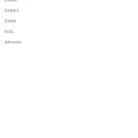
EXANI I
EXANI II
EXANI
EGEL
Admisión