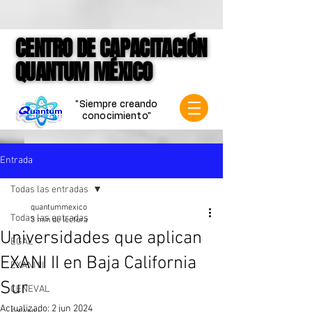
google-site-verification=jVCCgiD7P3X-
mKkLNASb3Q6gN1VqnSf8004Spf4mVVk
CENTRO DE CAPACITACIÓN
CENTRO DE CAPACITACIÓN
QUANTUM MÉXICO
QUANTUM MÉXICO
"Siempre creando
conocimiento"
Entrada
Todas las entradas
quantummexico
Todas las entradas
3 min de lectura
Universidades que aplican
EGAL
EXANI II en Baja California
EXANI III
Sur
CENEVAL
Actualizado:
2 jun 2024