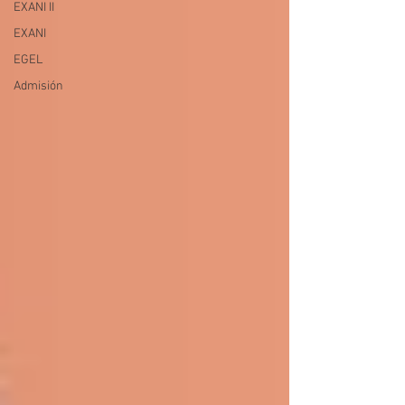
EXANI II
EXANI
EGEL
Admisión