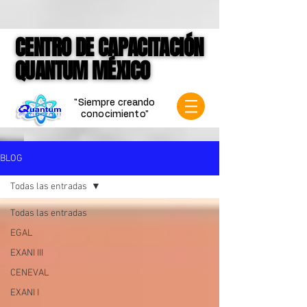
google-site-verification=jVCCgiD7P3X-
mKkLNASb3Q6gN1VqnSf8004Spf4mVVk
CENTRO DE CAPACITACIÓN
CENTRO DE CAPACITACIÓN
QUANTUM MÉXICO
QUANTUM MÉXICO
"Siempre creando
conocimiento"
BLOG
Todas las entradas
Todas las entradas
EGAL
EXANI III
CENEVAL
EXANI I