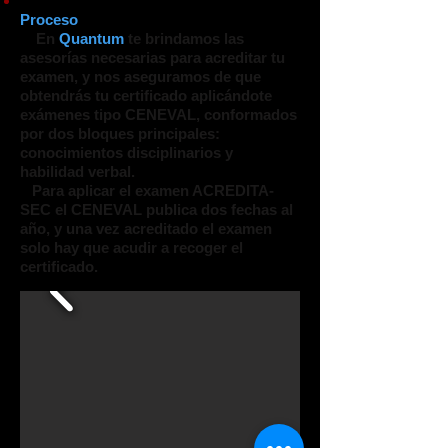
Proceso
En
Quantum
te brindamos las
asesorías necesarias para acreditar tu
examen, y nos aseguramos de que
obtendrás tu certificado aplicándote
exámenes tipo CENEVAL, conformados
por dos bloques principales:
conocimientos disciplinarios y
habilidad verbal.
Para aplicar el examen ACREDITA-
SEC el CENEVAL publica dos fechas al
año, y una vez acreditado el examen
solo hay que acudir a recoger el
certificado.