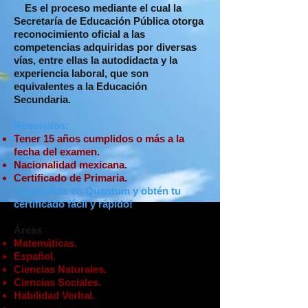
Es el proceso mediante el cual la
Secretaría de Educación Pública otorga
reconocimiento oficial a las
competencias adquiridas por diversas
vías, entre ellas la autodidacta y la
experiencia laboral, que son
equivalentes a la Educación
Secundaria.
Requisitos:
Tener 15 años cumplidos o más a la
fecha del examen.
Nacionalidad mexicana.
Certificado de Primaria.
¡Capacítate en Quantum y obtén tu
certificado fácil y rápido!
Áreas
Matemáticas.
Español.
Ciencias Naturales.
Ciencias Sociales.
Habilidad Verbal.