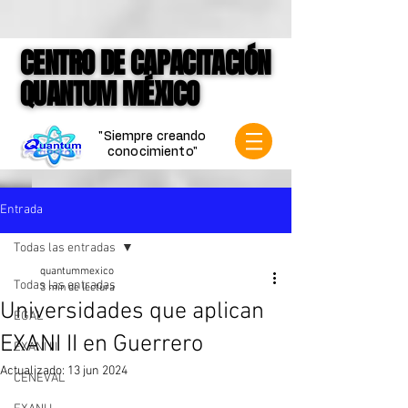
google-site-verification=jVCCgiD7P3X-
mKkLNASb3Q6gN1VqnSf8004Spf4mVVk
CENTRO DE CAPACITACIÓN
CENTRO DE CAPACITACIÓN
QUANTUM MÉXICO
QUANTUM MÉXICO
"Siempre creando
conocimiento"
Entrada
Todas las entradas
quantummexico
Todas las entradas
3 min de lectura
Universidades que aplican
EGAL
EXANI II en Guerrero
EXANI III
Actualizado:
13 jun 2024
CENEVAL