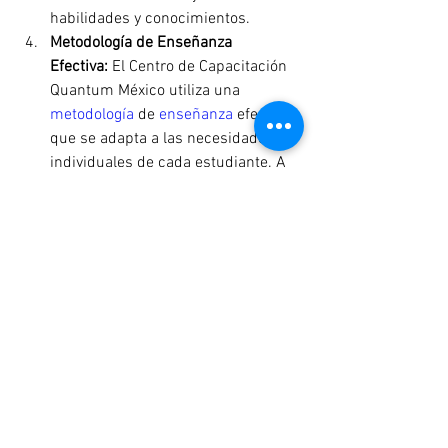
habilidades y conocimientos.
Metodología de Enseñanza 
Efectiva:
 El Centro de Capacitación 
Quantum México utiliza una 
metodología 
de 
enseñanza 
efectiva 
que se adapta a las necesidades 
individuales de cada estudiante. A 
través de 
clases dinámicas
, 
interactivas
 y 
participativas
, los 
estudiantes 
desarrollan 
las 
habilidades y estrategias 
necesarias para enfrentar con 
confianza el examen.
Apoyo Personalizado:
 El Centro de 
Capacitación Quantum México 
ofrece un apoyo personalizado a 
cada estudiante, brindándoles 
orientación y asesoramiento en 