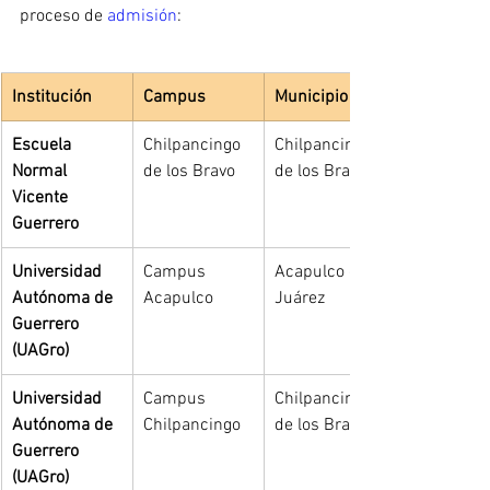
proceso de 
admisión
:
Institución
Campus
Municipio
Escuela 
Chilpancingo 
Chilpancingo 
Normal 
de los Bravo
de los Bravo
Vicente 
Guerrero
Universidad 
Campus 
Acapulco de 
Autónoma de 
Acapulco
Juárez
Guerrero 
(UAGro)
Universidad 
Campus 
Chilpancingo 
Autónoma de 
Chilpancingo
de los Bravo
Guerrero 
(UAGro)