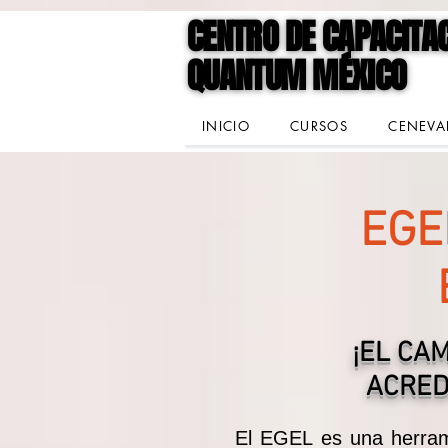
google-site-verification=jVCCgiD7P3X-mKkLNASb3Q6gN1VqnSf8004Spf4mVVk
CENTRO DE CAPACITA
CENTRO DE CAPACITA
QUANTUM MÉXICO
QUANTUM MÉXICO
INICIO
CURSOS
CENEVA
EGE
¡EL CA
ACRED
El EGEL es una herram