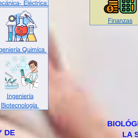
cánica- Eléctrica
Finanzas
geniería Quimíca
Ingeniería
Biotecnología
BIOLÓG
Y DE
LA 