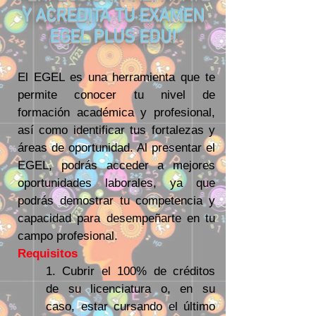
Y ACREDITA TU EXAMEN
EGEL PLUS EDU!
El EGEL es una herramienta que te
permite conocer tu nivel de
formación académica y profesional,
así como identificar tus fortalezas y
áreas de oportunidad. Al presentar el
EGEL, podrás acceder a mejores
oportunidades laborales, ya que
podrás demostrar tu competencia y
capacidad para desempeñarte en tu
campo profesional.
Requisitos
1. Cubrir el 100% de créditos
de su licenciatura o, en su
caso, estar cursando el último