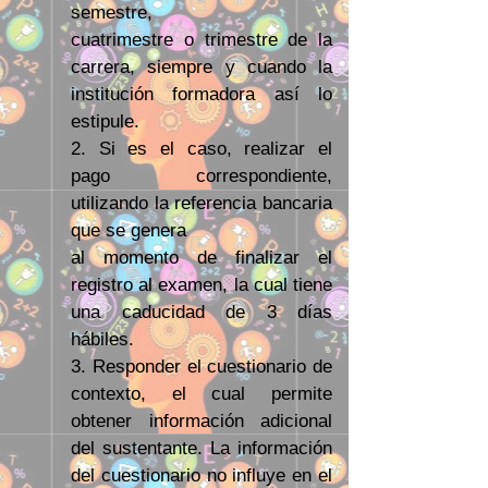
semestre,
cuatrimestre o trimestre de la
carrera, siempre y cuando la
institución formadora así lo
estipule.
2. Si es el caso, realizar el
pago correspondiente,
utilizando la referencia bancaria
que se genera
al momento de finalizar el
registro al examen, la c
ual tiene
una caducidad de 3 días
hábiles.
3. Responder el cuestionario de
contexto, el cual permite
obtener información adicional
del sustentante. La información
del cuestionario no influye en el