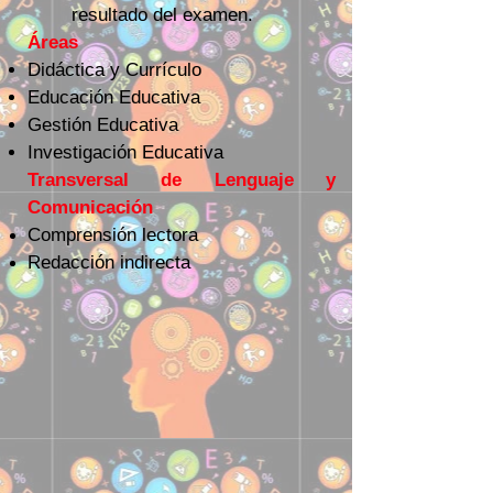
resultado del examen.
Áreas
Didáctica y Currículo
Educación Educativa
Gestión Educativa
Investigación Educativa
Transversal de Lenguaje y
Comunicación
Comprensión lectora
Redacción indirecta