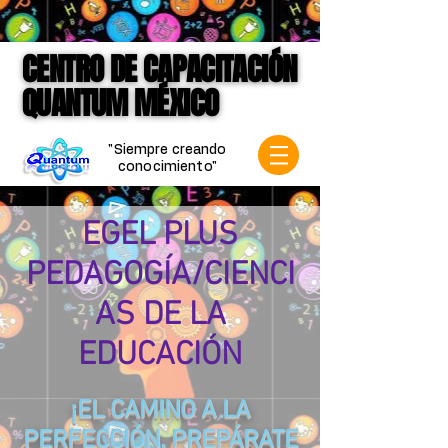
google-site-verification=jVCCgiD7P3X-
mKkLNASb3Q6gN1VqnSf8004Spf4mVVk
CENTRO DE CAPACITACIÓN
CENTRO DE CAPACITACIÓN
QUANTUM MÉXICO
QUANTUM MÉXICO
"Siempre creando
conocimiento"
EGEL PLUS
PEDAGOGÍA/CIENCI
AS DE LA
EDUCACIÓN
¡EL CAMINO A LA
PERFECCIÓN, PREPÁRATE